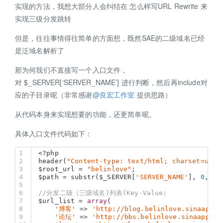
实现的方法，我想大部分人会纠结在 怎么样写URL Rewrite 来
实现三级分发跳转
但是，往往事情得往简单的方面想，既然SAE的二级域名已经
是泛域名解析了
那为何我们不直接写一个入口文件，
对 $_SERVER[‘SERVER_NAME’] 进行判断，然后再include对
应的子目录呢（非常感谢
@良宏工作室
提供思路）
从代码本身来实现想要的功能，还更简单呢。
具体入口文件代码如下：
1
<?php
2
header(
"Content-type: text/html; charset=utf-
3
$root_url
 = 
"belinlove"
;   
4
$path
 = substr(
$_SERVER
[
'SERVER_NAME'
], 
0
, st
5
6
//分发二级（三级域名)列表(Key-Value）   
7
$url_list
 = 
array
(   
8
'博客'
 => 
'http://blog.belinlove.sinaapp.c
9
'论坛'
 => 
'http://bbs.belinlove.sinaapp.co