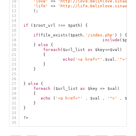
10
'love'
 => 
'http://love.belinlove.sinaapp.
11
'life'
 => 
'http://life.belinlove.sinaapp.
12
    );   
13
14
15
if
 (
$root_url
 !== 
$path
) {   
16
17
if
(file_exists(
$path
.
'/index.php'
) ) {   
18
include
(
$path
19
    } 
else
 {   
20
foreach
(
$url_list
as
$key
=>
$val
)    
21
        {   
22
echo
(
'<a href="'
.
$val
.
'">'
.
$k
23
        }   
24
    }   
25
26
27
} 
else
 {   
28
foreach
 (
$url_list
as
$key
 => 
$val
)    
29
    {   
30
echo
 (
'<a href="'
 . 
$val
 . 
'">'
 . 
$key
31
    }   
32
}   
33
34
?>
35